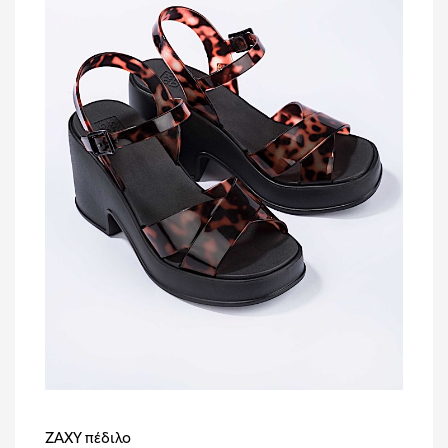
ZAXY πέδιλο