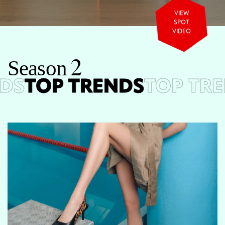
VIEW
SPOT
VIDEO
S
e
a
s
o
n
2
DS
TOP TRENDS
TOP TRE