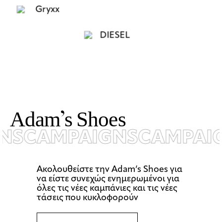
A
d
a
m
’
s
S
h
o
e
s
S
CAMPAIGNS
CAMPAIG
Ακολουθείστε την Αdam’s Shoes για
να είστε συνεχώς ενημερωμένοι για
όλες τις νέες καμπάνιες και τις νέες
τάσεις που κυκλοφορούν