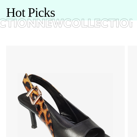
H
o
t
P
i
c
k
s
TION
NEWCOLLECTION