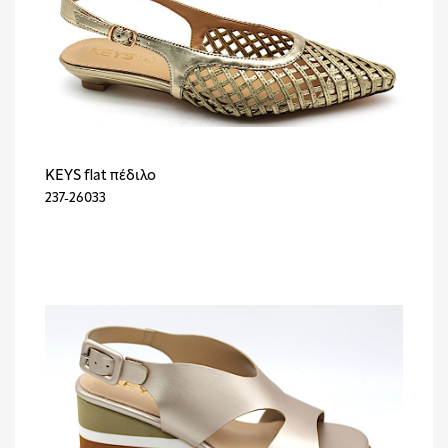
KEYS flat πέδιλο
237-26033