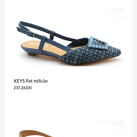
KEYS flat πέδιλο
237-26031