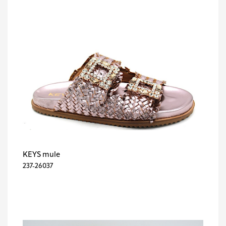
KEYS mule
237-26037