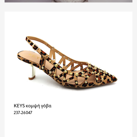
KEYS κομψή γόβα
237-26047