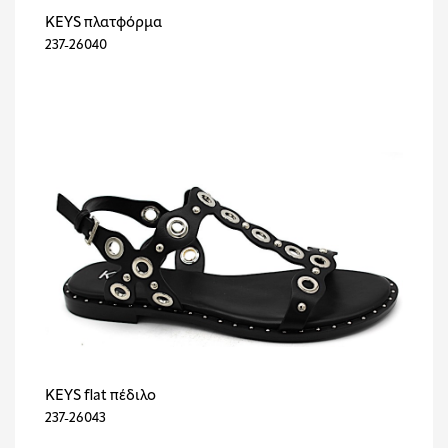
KEYS πλατφόρμα
237-26040
KEYS flat πέδιλο
237-26043