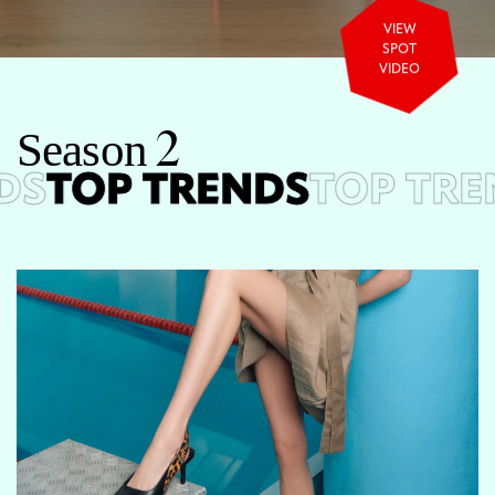
VIEW
SPOT
VIDEO
S
e
a
s
o
n
2
S
TOP TRENDS
TOP TRE