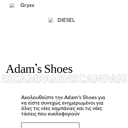
A
d
a
m
’
s
S
h
o
e
s
S
CAMPAIGNS
CAMPAIG
Ακολουθείστε την Αdam’s Shoes για
να είστε συνεχώς ενημερωμένοι για
όλες τις νέες καμπάνιες και τις νέες
τάσεις που κυκλοφορούν