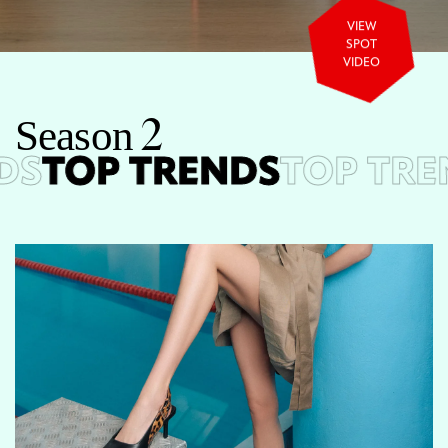
VIEW
SPOT
VIDEO
S
e
a
s
o
n
2
S
TOP TRENDS
TOP TRE