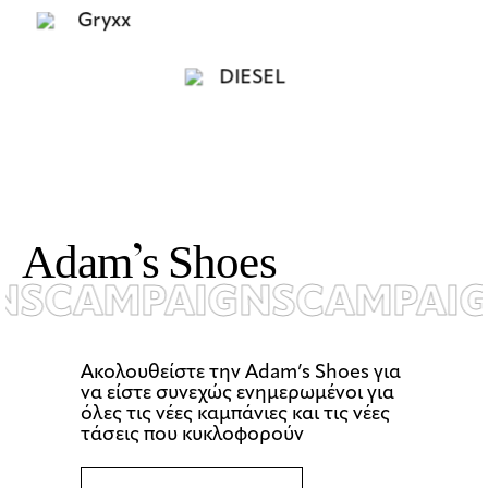
A
d
a
m
’
s
S
h
o
e
s
S
CAMPAIGNS
CAMPAIG
Ακολουθείστε την Αdam’s Shoes για
να είστε συνεχώς ενημερωμένοι για
όλες τις νέες καμπάνιες και τις νέες
τάσεις που κυκλοφορούν