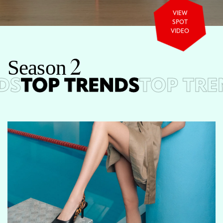
VIEW
SPOT
VIDEO
S
e
a
s
o
n
2
S
TOP TRENDS
TOP TRE