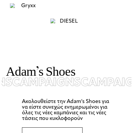
A
d
a
m
’
s
S
h
o
e
s
S
CAMPAIGNS
CAMPAIG
Ακολουθείστε την Αdam’s Shoes για
να είστε συνεχώς ενημερωμένοι για
όλες τις νέες καμπάνιες και τις νέες
τάσεις που κυκλοφορούν