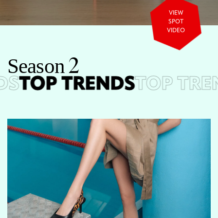
VIEW
SPOT
VIDEO
S
e
a
s
o
n
2
S
TOP TRENDS
TOP TREN