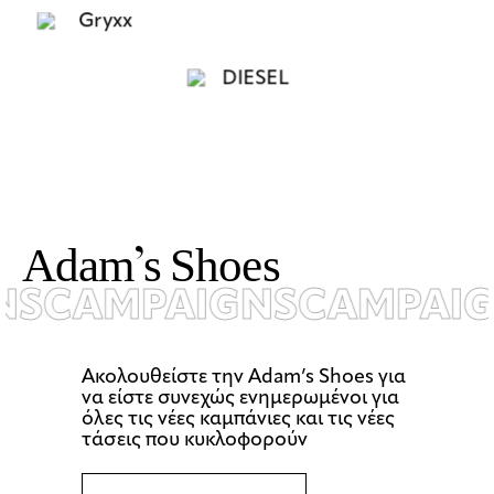
A
d
a
m
’
s
S
h
o
e
s
S
CAMPAIGNS
CAMPAIG
Ακολουθείστε την Αdam’s Shoes για
να είστε συνεχώς ενημερωμένοι για
όλες τις νέες καμπάνιες και τις νέες
τάσεις που κυκλοφορούν